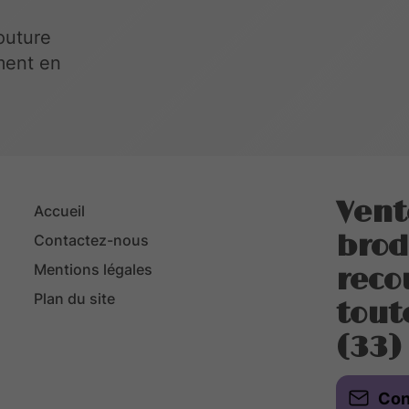
outure
ement en
Vent
Accueil
brod
Contactez-nous
Mentions légales
reco
Plan du site
tout
(33)
Con