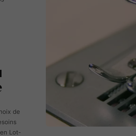
u
e
hoix de
esoins
 en Lot-