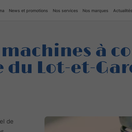
lna
News et promotions
Nos services
Nos marques
Actualité
 machines à co
e du Lot-et-Ga
el de
os