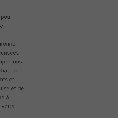
 pour
te
s
aronne
curisées
uipe vous
chat en
nts et
tise et de
ne à
 votre