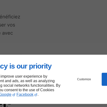
énéficiez
ser vos
e avec
cy is our priority
 improve user experience by
r
Customize
nt and ads, as well as analyzing
ng social networks functionalities. By
à
you consent to the use of Cookies
Google
Facebook
.
et-