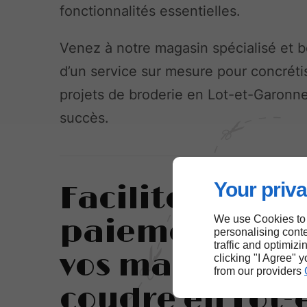
fonctionnalités essentielles.
Venez à notre magasin spécialisé et b
d’un service sur mesure pour concréti
projets de broderie en Lot-et-Garonn
succès.
Your priva
Facilité de
We use Cookies to
paiement pou
personalising conte
traffic and optimizi
vos machines 
clicking "I Agree" 
from our providers
coudre en Lot-