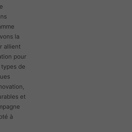
ne
ons
gamme
vons la
 allient
sation pour
 types de
ques
nnovation,
urables et
ompagne
pté à