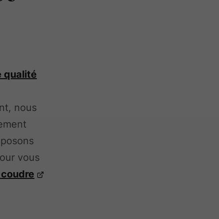
 qualité
nt, nous
lement
oposons
pour vous
 coudre