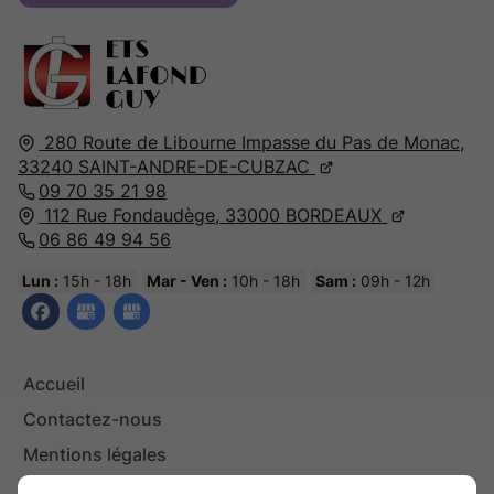
280 Route de Libourne Impasse du Pas de Monac,
33240
SAINT-ANDRE-DE-CUBZAC
09 70 35 21 98
112 Rue Fondaudège,
33000
BORDEAUX
06 86 49 94 56
Lun :
15h - 18h
Mar - Ven :
10h - 18h
Sam :
09h - 12h
Accueil
Contactez-nous
Mentions légales
Plan du site