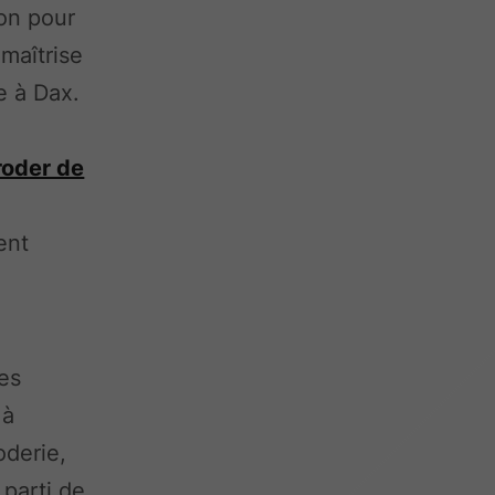
ion pour
 maîtrise
e à Dax.
roder de
ent
es
 à
oderie,
 parti de