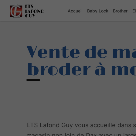
Accueil
Baby Lock
Brother
E
Vente de ma
broder à mo
ETS Lafond Guy vous accueille dans 
magasin non loin de Dax avec un larg