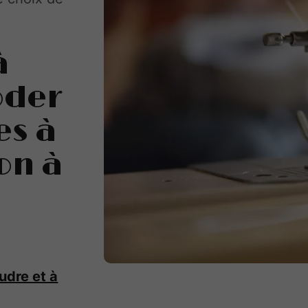
à
oder
es à
on à
udre et à