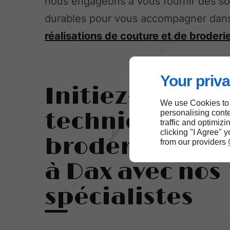
nous engageons à vous fournir des so
durables pour vous accompagner dan
réalisations de couture et de broderi
Your priva
Initiez-vous au
We use Cookies to
techniques de 
personalising conte
traffic and optimizi
clicking "I Agree" 
broderie mach
from our providers
à Dax avec nos
spécialistes