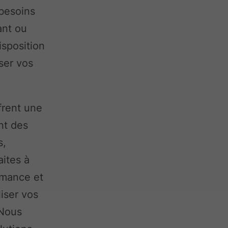
 besoins
ant ou
isposition
ser vos
frent une
nt des
s,
aites à
rmance et
liser vos
 Nous