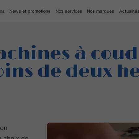
lna
News et promotions
Nos services
Nos marques
Actualité
chines à coudr
ins de deux h
son
e choix de