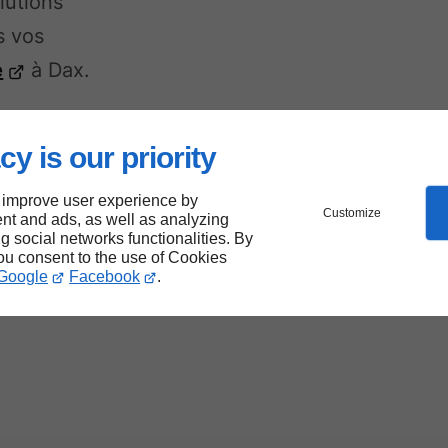
lutions
s vos
e
à Dax.
cy is our priority
x
 improve user experience by
Customize
la
nt and ads, as well as analyzing
ng social networks functionalities. By
you consent to the use of Cookies
ine
Google
Facebook
.