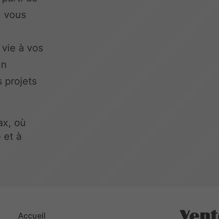
, vous
vie à vos
un
 projets
ax, où
 et à
Vent
Accueil