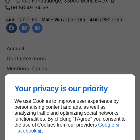
112 Rue Fondaudège,
33000
BORDEAUX
06 86 49 94 56
Lun :
15h - 18h
Mar - Ven :
10h - 18h
Sam :
09h - 12h
Accueil
Contactez-nous
Mentions légales
Plan du site
Your privacy is our priority
We use Cookies to improve user experience by
Haut de page
personalising content and ads, as well as
analyzing traffic and optimizing social networks
functionalities. By clicking "I Agree" you consent to
the use of Cookies from our providers
Google
Facebook
.